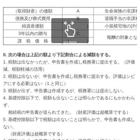
（取得財産）の価額
A
生命保険の非課税
債務及び葬式費用
B
退職手当の非課税
純資産価額
( )
小規模宅地の評価
3年以内の贈与
C
報酬の対象とな
課 税 価 格
( )
scrollable
II. 次の場合は上記の額より下記割合による減額をする。
1. 税額は出なかったが、申告書を作成し税務署に提出する。（評価
減、税額軽減の活用）
2. 税額は出ないが、申告書を作成し税務署に提出する。評価はシビ
アにする必要はない（1.と同じ）
3. 税額が出ず、申告書は作成するが、税務署には提出しない。
4. 基礎控除以下で、税額も出ないことは明らかであるにもかかわら
ず、
相続税の申告書が送られてきた。（財産評価は超概算でする）
5. 基礎控除額以下で税額は出ないことは明らかで、申告書も作成し
ない。
（財産評価は超概算でする）