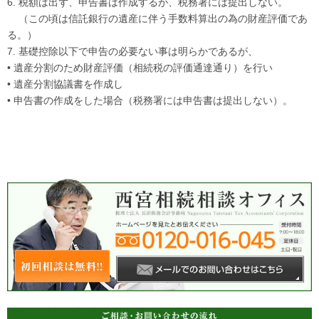
6. 税額は出ず、申告書は作成するが、税務署には提出しない。
（この頃は信託銀行の遺産に伴う手数料算出の為の財産評価であ
る。）
7. 基礎控除以下で申告の必要ない事は明らかであるが、
• 遺産分割のため財産評価（相続税の評価通達通り）を行い
• 遺産分割協議書を作成し
• 申告書の作成をした場合（税務署には申告書は提出しない）。