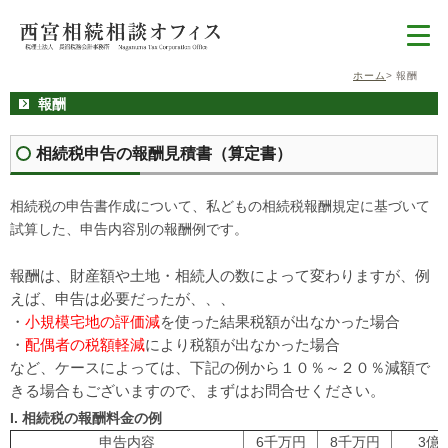
ホーム
報酬
報酬
相続税申告の報酬見積書（算定書）
相続税の申告書作成について、私どもの相続税報酬規定に基づいて
試算した、申告内容別の報酬例です。
報酬は、財産額や土地・相続人の数によって変わりますが、例
えば、申告は必要だったが、、、
・
小規模宅地の評価減
を使った結果税額が出なかった場合
・
配偶者の税額軽減
により税額が出なかった場合
など、ケースによっては、下記の例から１０％～２０％減額で
きる場合もございますので、まずはお問合せください。
I. 相続税の報酬料金の例
申告内容
6千万円
8千万円
3億