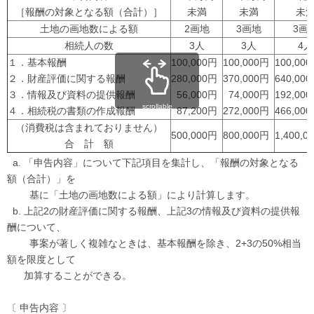
［報酬の対象となる額（合計）］
未満
未満
未
土地の画地数による額
2画地
3画地
3画
相続人の数
3人
3人
4人
１．基本報酬
100,000円
100,000円
100,00
２．財産評価に関する報酬
280,000円
370,000円
640,00
３．情報及び資料の提供報酬
56,000円
74,000円
192,00
scrollable
４．相続税の書類の作成報酬
87,200円
272,000円
466,00
（消費税は含まれておりません）
500,000円
800,000円
1,400,0
合 計 額
a. 「申告内容」について下記項目を集計し、「報酬の対象となる
額（合計）」を
基に「土地の画地数による額」により計算します。
b. 上記2の財産評価に関する報酬、上記3の情報及び資料の提供報
酬について、
事案が著しく複雑なときは、基本報酬を除き、2+3の50%相当
額を限度として
加算することができる。
〔 申告内容 〕